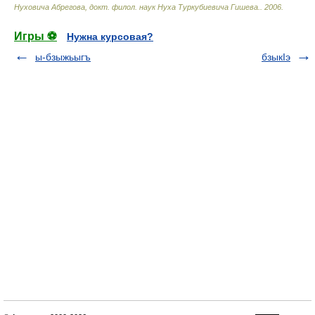
Нуховича Абрегова, докт. филол. наук Нуха Туркубиевича Гишева.
.
2006
.
Игры ⚽
Нужна курсовая?
ы-бзыжьыгъ
бзыкIэ