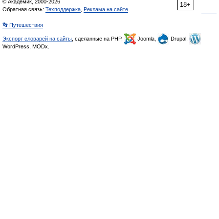
© Академик, 2000-2026
18+
Обратная связь:
Техподдержка
,
Реклама на сайте
👣 Путешествия
Экспорт словарей на сайты
, сделанные на PHP,
Joomla,
Drupal,
WordPress, MODx.