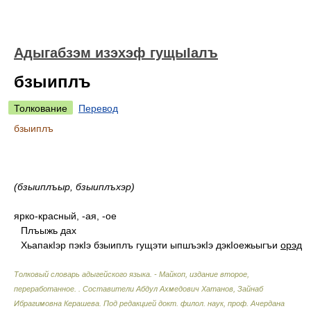
Адыгабзэм изэхэф гущыIалъ
бзыиплъ
Толкование
Перевод
бзыиплъ
(бзыиплъыр, бзыиплъхэр)
ярко-красный, -ая, -ое
Плъыжь дах
ХьапакIэр пэкIэ бзыиплъ гущэти ыпшъэкIэ дэкIоежьыгъи
орэд
Толковый словарь адыгейского языка. - Майкоп, издание второе,
переработанное.
.
Составители Абдул Ахмедович Хатанов, Зайнаб
Ибрагимовна Керашева. Под редакцией докт. филол. наук, проф. Ачердана